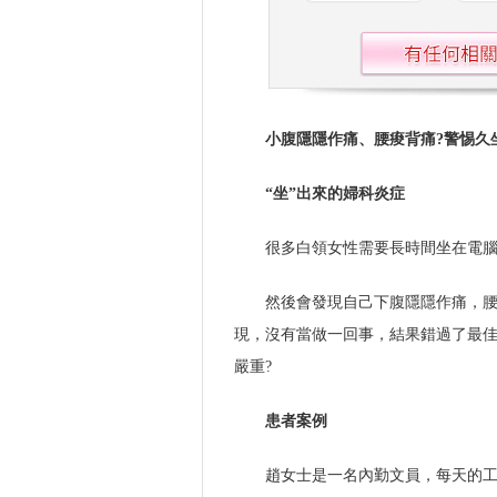
小腹隱隱作痛、腰痠背痛?警惕久
“坐”出來的婦科炎症
很多白領女性需要長時間坐在電
然後會發現自己下腹隱隱作痛，
現，沒有當做一回事，結果錯過了最
嚴重?
患者案例
趙女士是一名內勤文員，每天的