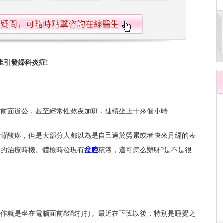
坐引發婦科炎症!
腦前面辦公，甚至經常性熬夜加班，連續坐上十來個小時
腰背酸疼，但是大部分人都以為是自己過於勞累或者快來月經的表
佳的治療時機。體檢時發現有
盆腔
積液，這可怎么辦呀?是不是很
工作就是坐在電腦面前敲敲打打。最近在下班以後，特別是睡覺之