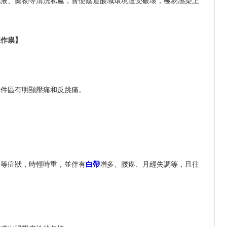
洗液、藥物等清洗私處，會使陰道酸堿環境遭受破壞，極易感染上
在作祟】
附件區有明顯壓痛和反跳痛。
痛等症狀，時輕時重，並伴有
白帶
增多、腰疼、月經失調等，且往