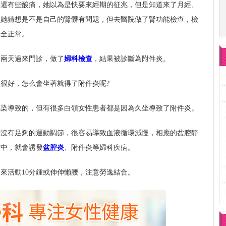
腰還有些酸痛，她以為是快要來經期的征兆，但是知道來了月經、
，她猜想是不是自己的腎髒有問題，但去醫院做了腎功能檢查，檢
完全正常。
前兩天過來門診，做了
婦科檢查
，結果被診斷為附件炎。
很好，怎么會坐著就得了附件炎呢?
感染導致的，但有很多白領女性患者都是因為久坐導致了附件炎。
又沒有足夠的運動調節，很容易導致血液循環減慢，相應的盆腔靜
腔中，就會誘發
盆腔炎
、附件炎等婦科疾病。
來活動10分鍾或伸伸懶腰，注意勞逸結合。