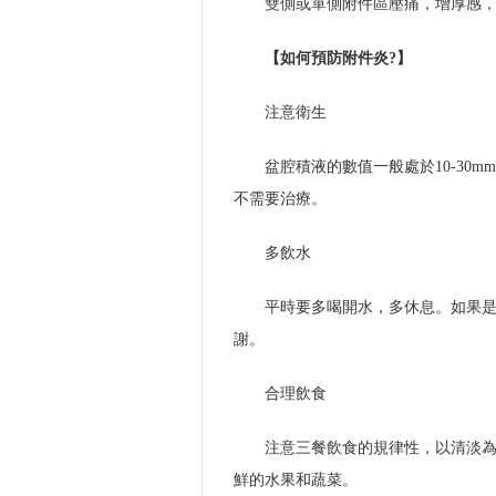
雙側或單側附件區壓痛，增厚感
【如何預防附件炎?】
注意衛生
盆腔積液的數值一般處於10-30
不需要治療。
多飲水
平時要多喝開水，多休息。如果
謝。
合理飲食
注意三餐飲食的規律性，以清淡
鮮的水果和蔬菜。