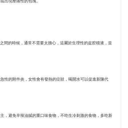
，或出現壓痛性的包塊。
mm之間的時候，通常不需要太擔心，這屬於生理性的盆腔積液，並
是急性的附件炎，女性會有發熱的症狀，喝開水可以促進新陳代
為主，避免辛辣油膩的重口味食物，不吃生冷刺激的食物，多吃新