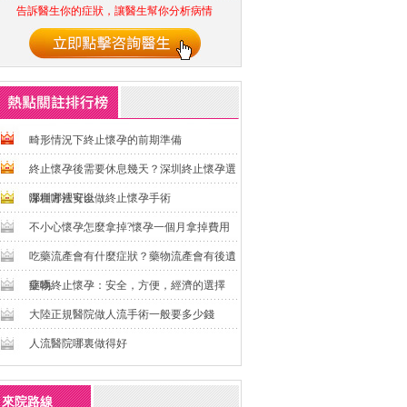
告訴醫生你的症狀，讓醫生幫你分析病情
畸形情況下終止懷孕的前期準備
終止懷孕後需要休息幾天？深圳終止懷孕選
哪種方法安全
深圳哪裡可以做終止懷孕手術
不小心懷孕怎麼拿掉?懷孕一個月拿掉費用
吃藥流產會有什麼症狀？藥物流產會有後遺
症嗎
藥物終止懷孕：安全，方便，經濟的選擇
大陸正規醫院做人流手術一般要多少錢
人流醫院哪裏做得好
來院路線