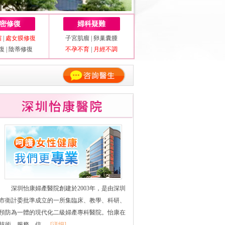
密修復
婦科疑難
縮
|
處女膜修復
子宮肌瘤
|
卵巢囊腫
復
|
陰蒂修復
不孕不育
|
月經不調
深圳怡康婦產醫院創建於2003年，是由深圳
市衛計委批準成立的一所集臨床、教學、科研、
預防為一體的現代化二級婦產專科醫院。怡康在
技術、服務、信......
[详细]