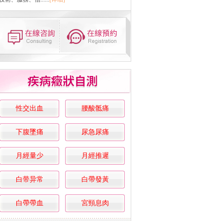
性交出血
腰酸骶痛
下腹墜痛
尿急尿痛
月經量少
月經推遲
白带异常
白帶發黃
白帶帶血
宮頸息肉