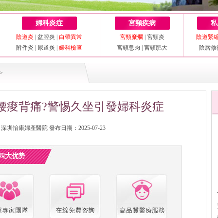
婦科炎症
宮頸疾病
私
陰道炎
|
盆腔炎
|
白帶異常
宮頸糜爛
|
宮頸炎
陰道緊
附件炎
|
尿道炎
|
婦科檢查
宮頸息肉
|
宮頸肥大
陰唇修
>
腰痠背痛?警惕久坐引發婦科炎症
圳怡康婦產醫院 發布日期：2025-07-23
四大优势