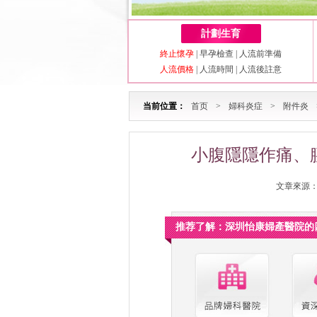
計劃生育
終止懷孕
|
早孕檢查
|
人流前準備
人流價格
|
人流時間
|
人流後註意
当前位置：
首页
>
婦科炎症
>
附件炎
小腹隱隱作痛、
文章來源：深
推荐了解：深圳怡康婦產醫院的