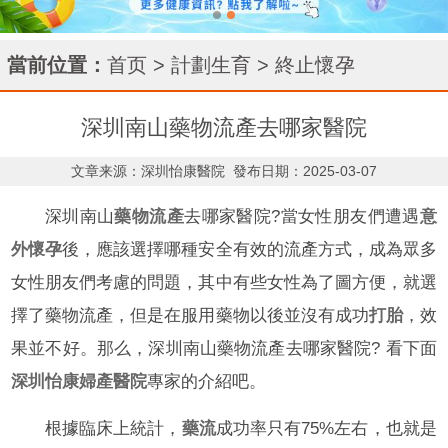
當前位置：
首页
>
計劃生育
>
終止懷孕
深圳南山藥物流產去哪家醫院
文章来源：深圳怡康醫院
發布日期：2025-03-07
深圳南山
藥物流產
去哪家醫院?當女性朋友們遭遇
意
外懷孕
後，應該選擇哪種安全有效的流產方式，成為眾多
女性朋友們考慮的問題，其中有些女性為了圖方便，就選
擇了藥物流產，但是在服用藥物以後並沒有成功
打胎
，效
果並不好。那么，深圳南山藥物流產去哪家醫院? 看下面
深圳怡康婦產醫院
專家的介紹吧。
根據臨床上統計，
藥流
成功率只有75%左右，也就是