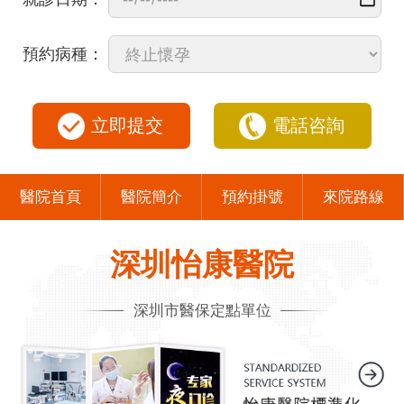
預約病種：
立即提交
電話咨詢
醫院首頁
醫院簡介
預約掛號
來院路線
深圳怡康醫院
深圳市醫保定點單位