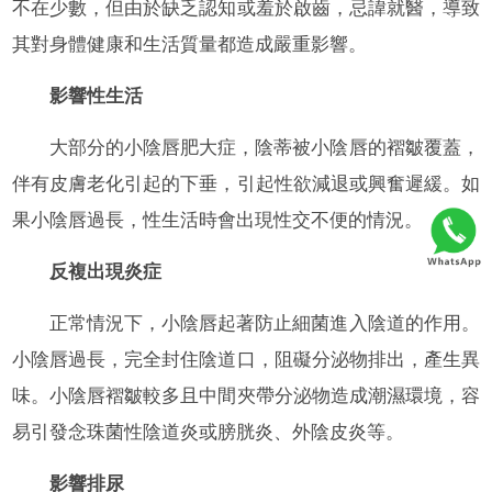
不在少數，但由於缺乏認知或羞於啟齒，忌諱就醫，導致
其對身體健康和生活質量都造成嚴重影響。
影響性生活
大部分的小陰唇肥大症，陰蒂被小陰唇的褶皺覆蓋，
伴有皮膚老化引起的下垂，引起性欲減退或興奮遲緩。如
果小陰唇過長，性生活時會出現性交不便的情況。
反複出現炎症
正常情況下，小陰唇起著防止細菌進入陰道的作用。
小陰唇過長，完全封住陰道口，阻礙分泌物排出，產生異
味。小陰唇褶皺較多且中間夾帶分泌物造成潮濕環境，容
易引發念珠菌性陰道炎或膀胱炎、外陰皮炎等。
影響排尿