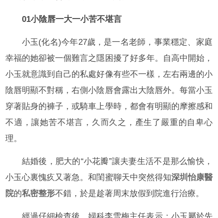
01小陰唇一大一小苦不堪言
小玉(化名)今年27歲，是一名老師，事業穩定、家庭
幸福的她卻被一個難言之隱困擾了好多年。自高中開始，
小玉就意識到自己的私處好像有些不一樣，左右兩邊的小
陰唇明顯不對稱，右側小陰唇會露出大陰唇外。每當小玉
穿著貼身的褲子，或騎車上學時，都會有明顯的摩擦感和
不適，讓她苦不堪言，久而久之，產生了嚴重的自卑心
理。
結婚後，肥大的“小花瓣”讓夫妻生活不是那么愉快，
小玉心裏愧疚又著急。和閨蜜聊天中突然得知
深圳怡康醫
院
的
私密整形
不錯，於是趁著周末放假到院進行治療。
經過仔細檢查後，婦科李雪梅主任表示：小玉屬於先