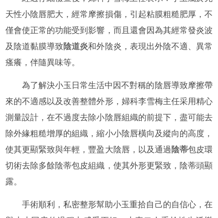
天性小陰唇肥大，經常摩擦損傷，引起粘膜粗糙肥厚，不
僅會使正常的功能受到影響，而且還會因為其經常發炎波
及陰道黏膜導致
陰道炎
和外陰炎，表現出外陰不適、異常
瘙癢，伴隨異味等。
為了解決小玉日常生活中因不對稱的陰唇導致摩擦帶
來的不適感以及改善整體外形，婦科李雪梅主任采用精心
測量設計，在不過度去除小陰唇組織的前提下，盡可能去
除外緣粗糙增厚的組織，縮小小陰唇橫向及縱向的高度，
使其更顯緊致與年輕，豐盈大陰唇，以及通過
陰蒂
包皮環
切術去除多餘陰蒂包皮組織，使其外形更緊致，陰蒂頭顯
露。
手術順利，私密整形幫助小玉重拾自己的自信心，在