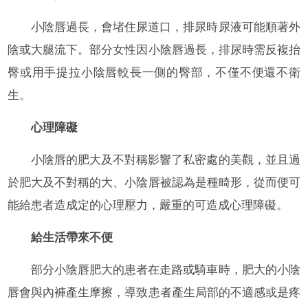
小陰唇過長，會堵住尿道口，排尿時尿液可能順著外
陰或大腿流下。部分女性因小陰唇過長，排尿時需反複抬
臀或用手提拉小陰唇較長一側的臀部，不僅不便還不衛
生。
心理障礙
小陰唇的肥大及不對稱影響了私密處的美觀，並且過
於肥大及不對稱的大、小陰唇被認為是種畸形，從而便可
能給患者造成定的心理壓力，嚴重的可造成心理障礙。
給生活帶來不便
部分小陰唇肥大的患者在走路或騎車時，肥大的小陰
唇會與內褲產生摩擦，導致患者產生局部的不適感或是疼