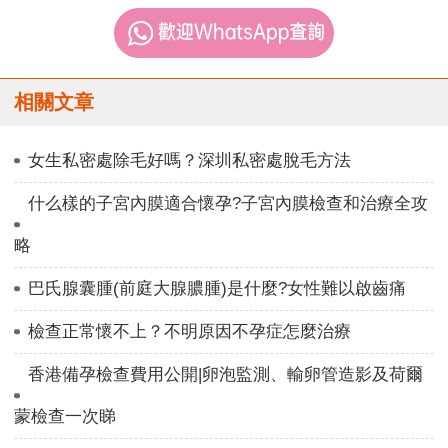
相關文章
女生私密處除毛好嗎？深圳私密處脫毛方法
什么樣的子宮內膜適合懷孕?子宮內膜檢查和治療全攻
略
巴氏腺囊腫(前庭大腺膿腫)是什麼?女性難以啟齒痛
檢查正常懷不上？不明原因不孕症怎麼治療
香港備孕檢查費用公開|卵泡監測、輸卵管造影及荷爾
蒙檢查一次睇