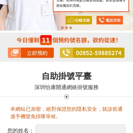
自助掛號平臺
深圳怡康開通網絡掛號服務
本網站已加密，絕對保證您的隱私安全，就診前通
過手機號免排隊等候。
您的姓名：