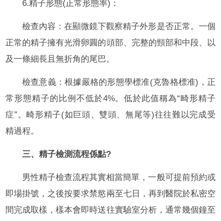
6.精子形態(正常形態率)：
檢查內容：在顯微鏡下觀察精子外形是否正常。一個
正常的精子擁有光滑卵圓的頭部、完整的頸部和中段、以
及一條細長且無折角的尾巴。
檢查意義：根據嚴格的形態學標准(克魯格標准)，正
常形態精子的比例不低於4%。低於此值稱為“畸形精子
症”。畸形精子(如巨頭、雙頭、無尾等)往往難以完成受
精過程。
三、精子檢測流程係點?
男性精子檢查流程其實相當簡單，一般可提前預約或
即場掛號，之後按要求禁慾兩至七日，再到醫院於私密空
間完成取樣，樣本會即時送往實驗室分析，通常幾個鐘至