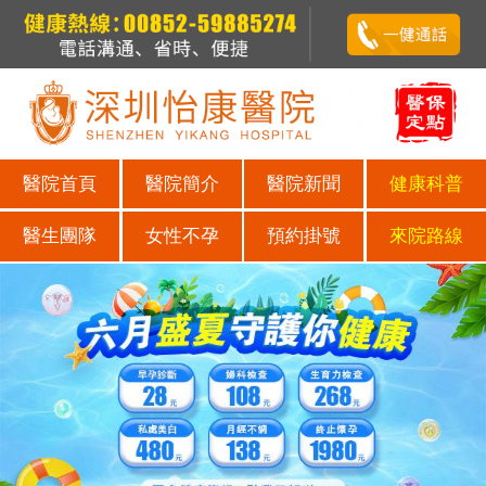
醫院首頁
醫院簡介
醫院新聞
健康科普
醫生團隊
女性不孕
預約掛號
來院路線