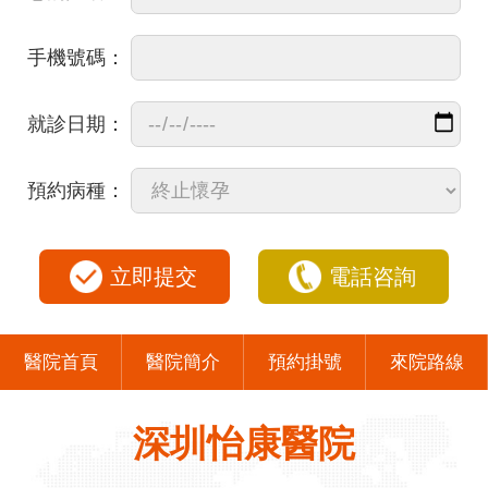
手機號碼：
就診日期：
預約病種：
立即提交
電話咨詢
醫院首頁
醫院簡介
預約掛號
來院路線
深圳怡康醫院