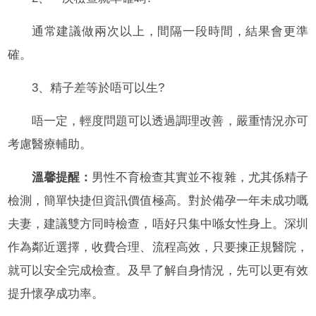
通常建議做兩次以上，間隔一段時間，結果會更準
確。
3、精子差等於唔可以生?
唔一定，輕度問題可以透過調理改善，嚴重情況亦可
考慮醫療輔助。
溫馨提醒：
男性不育檢查其實並不複雜，尤其係精子
檢測，簡單快捷但資訊價值極高。對於備孕一年未成功嘅
夫妻，建議雙方同時檢查，唔好只集中喺女性身上。深圳
作為鄰近選擇，收費合理、流程高效，只要揀正規醫院，
就可以安全完成檢查。及早了解自身情況，先可以更有效
提升懷孕成功率。