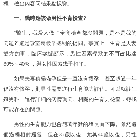
程、檢查內容同結果點樣睇。
一、幾時應該做男性不育檢查?
“醫生，我愛人做了全套檢查都沒問題，是不是我的
問題?”這是診室裏最常聽到的提問。事實上，生育是夫妻
雙方的事，臨床數據顯示，男性因素導致的不育占比達
30%～40% ，與女性因素幾乎持平。
如果夫妻積極備孕但是一直沒有懷孕，甚至超過一年
仍沒有懷孕，則男性需要進行生育能力評估。可以就診生
殖男科，進行詳細的病情詢問、相關的生育力檢查，尋找
可能存在的問題。
男性的生育能力也會隨著年齡的增長而下降。雖然這
個過程相對緩慢，但在35歲以後，尤其40歲以後，男性