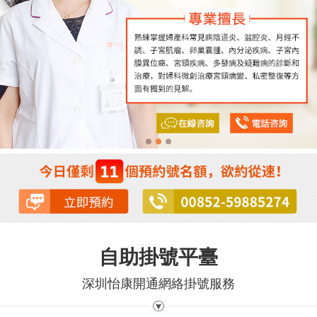
自助掛號平臺
深圳怡康開通網絡掛號服務