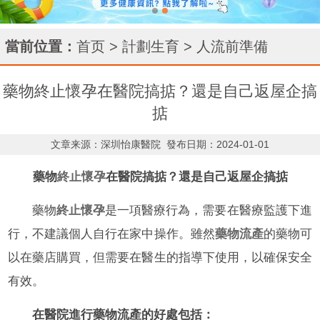
當前位置：
首页
>
計劃生育
>
人流前準備
藥物終止懷孕在醫院搞掂？還是自己返屋企搞
掂
文章来源：深圳怡康醫院
發布日期：2024-01-01
藥物
終止懷孕
在醫院搞掂？還是自己返屋企搞掂
藥物
終止懷孕
是一項醫療行為，需要在醫療監護下進
行，不建議個人自行在家中操作。雖然
藥物流產
的藥物可
以在藥店購買，但需要在醫生的指導下使用，以確保安全
有效。
在醫院進行藥物流產的好處包括：