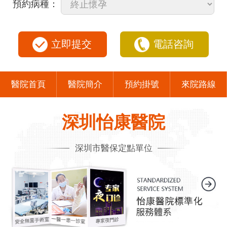
預約病種：
立即提交
電話咨詢
醫院首頁
醫院簡介
預約掛號
來院路線
深圳怡康醫院
深圳市醫保定點單位