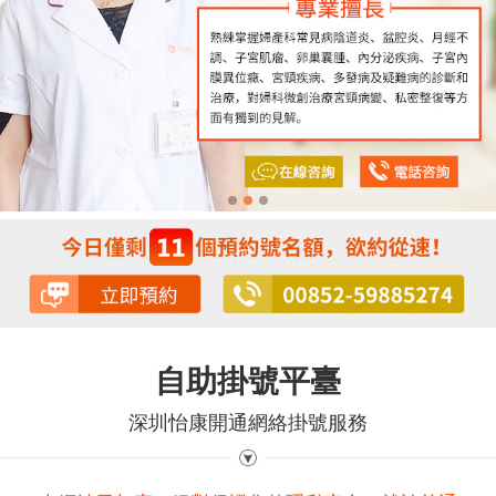
自助掛號平臺
深圳怡康開通網絡掛號服務