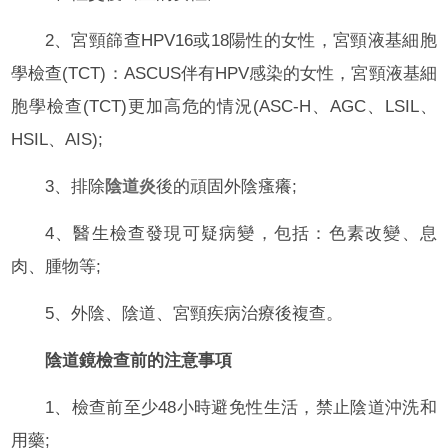
2、宮頸篩查HPV16或18陽性的女性，宮頸液基細胞
學檢查(TCT)：ASCUS伴有HPV感染的女性，宮頸液基細
胞學檢查(TCT)更加高危的情況(ASC-H、AGC、LSIL、
HSIL、AIS);
3、排除
陰道炎
後的頑固外陰瘙癢;
4、醫生檢查發現可疑病變，包括：色素改變、息
肉、腫物等;
5、外陰、陰道、宮頸疾病治療後複查。
陰道鏡檢查前的注意事項
1、檢查前至少48小時避免性生活，禁止陰道沖洗和
用藥;