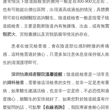
通常情況下陰道鏡檢查的費用一般是在300-900元左右，
也有可能超出價位區間，出現過高或過低的情況，具體費
用可前往相關醫院咨詢醫生。陰道鏡檢查一般是指電子陰
道鏡檢查，主要是觀察陰道內有無腫塊、出血，或有無
宮
頸肥大
、宮頸囊腫以及宮頸肌瘤等情況的存在。
患者在做完檢查後，會在陰道部位感到輕微的疼痛
感，這時無需過於擔心，只需多加注意休息並保持個人衛
生的清潔護理即可。
深圳怡康婦產醫院
溫馨提醒：
陰道鏡檢查是一項常見
的
婦科檢查
，需要做這項檢查的女性，並非一定是患有重
病，如果醫生建議活檢，也並非一定是癌，不必恐慌和過
度擔心，聽醫生的安排就好了。如果您對於陰道鏡還有什
麼疑問的話，可點擊
【在線咨詢】
，我院專家會耐心回答