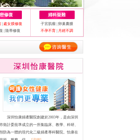
密修復
婦科疑難
縮
|
處女膜修復
子宮肌瘤
|
卵巢囊腫
復
|
陰蒂修復
不孕不育
|
月經不調
深圳怡康婦產醫院創建於2003年，是由深圳
市衛計委批準成立的一所集臨床、教學、科研、
預防為一體的現代化二級婦產專科醫院。怡康在
技術、服務、信......
[详细]