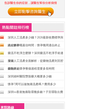
告訴醫生你的症狀，讓醫生幫你分析病情
深圳人工流產多少錢？2026最新收費標準與
流程解析
終止懷孕嘅最佳時間：懷孕幾周適合終止
藥流不乾淨怎麼辦？深圳藥流不乾淨手術邊
度做
深圳人工流產全面解析：從藥物流產到宮腔
鏡取胚術
藥物終止懷孕整個過程需要多長時間
深圳婦科醫院墮胎藥大概要多少錢
懷孕7周可以做無痛流產嗎？費用多少
深圳vs香港無痛取環幾多錢？子宮環取出費
用全面比較
來院路線