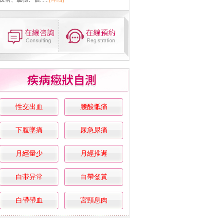
性交出血
腰酸骶痛
下腹墜痛
尿急尿痛
月經量少
月經推遲
白带异常
白帶發黃
白帶帶血
宮頸息肉