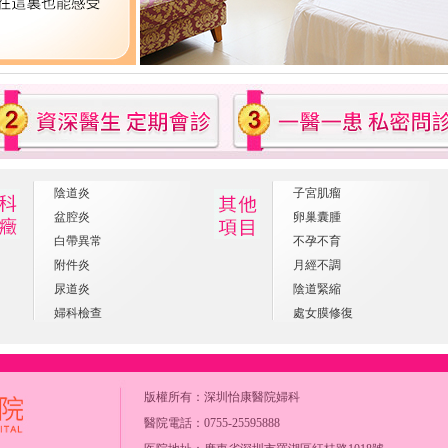
陰道炎
子宮肌瘤
盆腔炎
卵巢囊腫
白帶異常
不孕不育
附件炎
月經不調
尿道炎
陰道緊縮
婦科檢查
處女膜修復
版權所有：
深圳怡康醫院婦科
醫院電話：0755-25595888