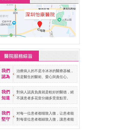
我們
治療病人的不是冷冰冰的醫療器械，
認為
而是醫生的醫術、愛心與責任心。
我們
對病人認真負責就是較好的醫德，絕
知道
不讓患者多花壹分錢多受壹點苦。
我們
对每一位患者都细致入微，让患者能
堅守
對每壹位患者都細致入微，讓患者能