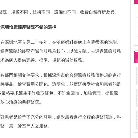
醫院，規模不同，技術不同，設備也不同，收費自然有所差異。
—深圳怡康婦產醫院不錯的選擇
年，在深圳地區立足二十多年，在治療婦科疾病上有著很深的造詣。
康婦產醫院始終堅守誠信服務為核心，以誠立院，去通過醫療服務
力求為病人提供完善、標準、規範的誠信服務。
市各部門相關文件要求，根據深圳市綜合類醫療服務價格規範進行
，將藥品、檢查費用公開化、透明化，並廣泛接受社會和患者的監
並嚴格要求醫生不許收取紅包、不許拿回扣，加強管理，從根源
中放心治療的典範醫院。
院對患者是給予了充分的尊重，還對患者進行全程的導醫陪診，科
一醫一患一診室等人文服務。