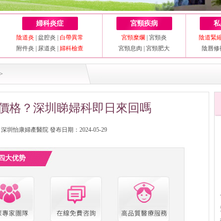
婦科炎症
宮頸疾病
私
陰道炎
|
盆腔炎
|
白帶異常
宮頸糜爛
|
宮頸炎
陰道緊
附件炎
|
尿道炎
|
婦科檢查
宮頸息肉
|
宮頸肥大
陰唇修
>
價格？深圳睇婦科即日來回嗎
圳怡康婦產醫院 發布日期：2024-05-29
四大优势