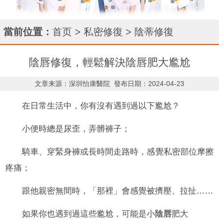
當前位置：
首页
>
私密修復
>
陰蒂修復
陰唇修復，輕鬆解決陰唇肥大尷尬
文章来源：深圳怡康醫院
發布日期：2024-04-23
在日常生活中，你有沒有遇到過以下尷尬？
小便時總是尿歪，弄髒褲子；
騎車、穿緊身褲或長時間走路時，感覺私密部位摩擦
疼痛；
跟他親密無間時，「那裡」會感覺被擠壓、拉扯……
如果你也遇到過這些尷尬，可能是小
陰唇
肥大