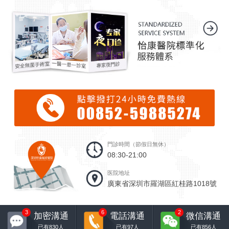
門診時間（節假日無休）
08:30-21:00
医院地址
廣東省深圳市羅湖區紅桂路1018號
3
6
2
加密溝通
電話溝通
微信溝通
已有
830
人
已有
97
人
已有
856
人