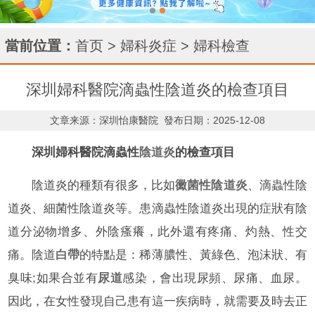
當前位置：
首页
>
婦科炎症
>
婦科檢查
深圳婦科醫院滴蟲性陰道炎的檢查項目
文章来源：深圳怡康醫院
發布日期：2025-12-08
深圳婦科醫院滴蟲性
陰道炎
的檢查項目
陰道炎的種類有很多，比如
黴菌性陰道炎
、滴蟲性陰
道炎、細菌性陰道炎等。患滴蟲性陰道炎出現的症狀有陰
道分泌物增多、外陰瘙癢，此外還有疼痛、灼熱、性交
痛。陰道
白帶
的特點是：稀薄膿性、黃綠色、泡沫狀、有
臭味;如果合並有
尿道
感染，會出現尿頻、尿痛、血尿。
因此，在女性發現自己患有這一疾病時，就需要及時去正