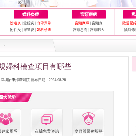
婦科炎症
宮頸疾病
私
陰道炎
|
盆腔炎
|
白帶異常
宮頸糜爛
|
宮頸炎
陰道緊
附件炎
|
尿道炎
|
婦科檢查
宮頸息肉
|
宮頸肥大
陰唇修
>
規婦科檢查項目有哪些
圳怡康婦產醫院 發布日期：2024-08-28
四大优势