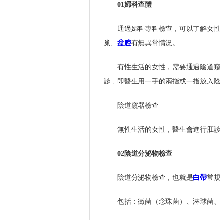
01婦科查體
通過婦科專科檢查，可以了解女
巢、
盆腔
有無異常情況。
有性生活的女性，需要通過陰道
診，即醫生用一手的兩指或一指放入
陰道窺器檢查
無性生活的女性，醫生會進行肛
02陰道分泌物檢查
陰道分泌物檢查，也就是
白帶
常
包括：黴菌（念珠菌）、淋球菌