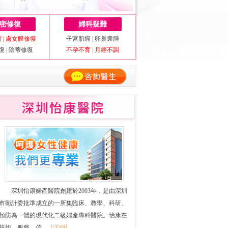
密修復
婦科疑難
縮
|
處女膜修復
子宮肌瘤
|
卵巢囊腫
復
|
陰蒂修復
不孕不育
|
月經不調
深圳怡康婦產醫院創建於2003年，是由深圳
市衛計委批準成立的一所集臨床、教學、科研、
預防為一體的現代化二級婦產專科醫院。怡康在
技術、服務、信......
[详细]