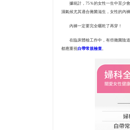
據統計，75％的女性一生中至少
濕氣候尤其適合黴菌滋生，女性的內
內褲一定要完全曬乾了再穿！
在臨床體檢工作中，有些黴菌陰
都應重視
白帶常規檢查
。