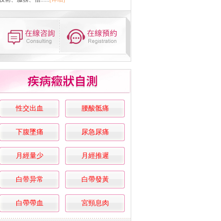
性交出血
腰酸骶痛
下腹墜痛
尿急尿痛
月經量少
月經推遲
白带异常
白帶發黃
白帶帶血
宮頸息肉