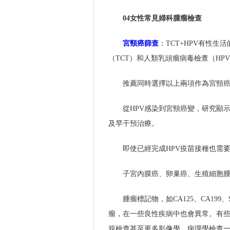
04女性常見婦科腫瘤檢查
宮頸癌篩查
：TCT+HPV有性
（TCT）和人類乳頭瘤病毒檢查（HP
推薦同時選擇以上兩項作為宮頸
從HPV感染到宮頸癌變，研究顯示
及早干預治療。
即使已經完成HPV疫苗接種也需
子宮內膜癌、卵巢癌、生殖細胞腫
腫瘤標記物，如CA125、CA199
瘤，在一些良性疾病中也會異常。有
規檢查甚至更多影像學、病理學檢查