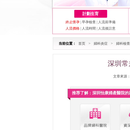
計劃生育
終止懷孕
|
早孕檢查
|
人流前準備
人流價格
|
人流時間
|
人流後註意
当前位置：
首页
>
婦科炎症
>
婦科檢查
深圳常
文章來源：深
推荐了解：深圳怡康婦產醫院的