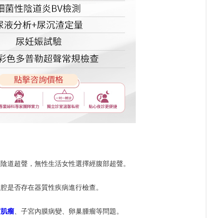
經陰道超聲，無性生活女性選擇經腹部超聲。
盆腔是否存在器質性疾病進行檢查。
宮肌瘤
、子宮內膜病變、卵巢腫瘤等問題。