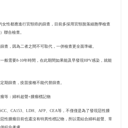
生活的女性都應進行宮頸癌的篩查，目前多採用宮頸脫落細胞學檢查
V）聯合檢查。
癌篩查，因為二者之間不可取代，一併檢查更全面準確。
一般需要8-10年時間，在此期間如果能及早發現HPV感染，就能
要定期篩查，疫苗接種不能代替篩查。
瘤等：婦科超聲+腫瘤標記物
、SCC、CA153、LDH、AFP、CEA等，不僅僅是為了發現惡性腫
些惡性腫瘤目前也還沒有特異性標記物，所以需結合婦科超聲、常
一併綜合考慮。