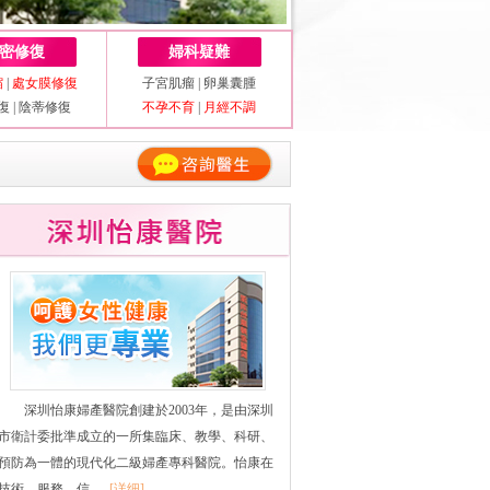
密修復
婦科疑難
縮
|
處女膜修復
子宮肌瘤
|
卵巢囊腫
復
|
陰蒂修復
不孕不育
|
月經不調
深圳怡康婦產醫院創建於2003年，是由深圳
市衛計委批準成立的一所集臨床、教學、科研、
預防為一體的現代化二級婦產專科醫院。怡康在
技術、服務、信......
[详细]