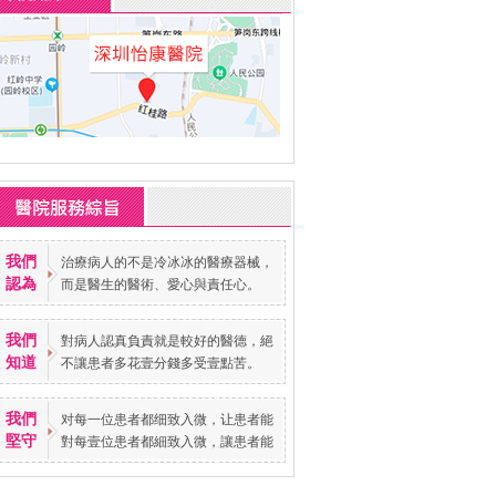
我們
治療病人的不是冷冰冰的醫療器械，
認為
而是醫生的醫術、愛心與責任心。
我們
對病人認真負責就是較好的醫德，絕
知道
不讓患者多花壹分錢多受壹點苦。
我們
对每一位患者都细致入微，让患者能
堅守
對每壹位患者都細致入微，讓患者能