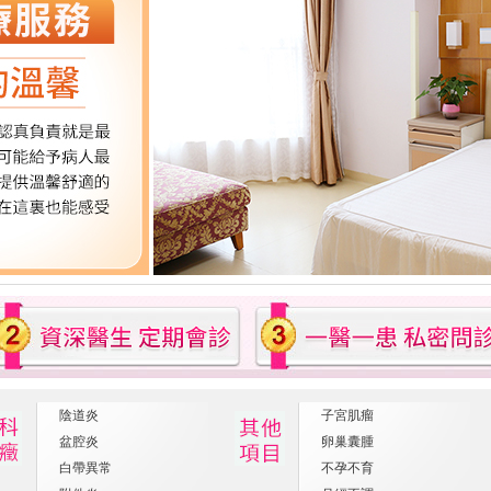
陰道炎
子宮肌瘤
盆腔炎
卵巢囊腫
白帶異常
不孕不育