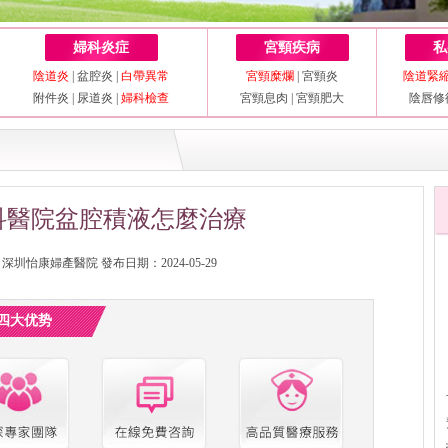
婦科炎症
宮頸疾病
私
陰道炎
|
盆腔炎
|
白帶異常
宮頸糜爛
|
宮頸炎
陰道緊
附件炎
|
尿道炎
|
婦科檢查
宮頸息肉
|
宮頸肥大
陰唇修
科醫院盆腔積液怎麼治療
圳怡康婦產醫院 發布日期：2024-05-29
四大优势