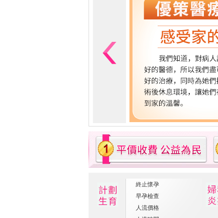
終止懷孕
早孕檢查
人流價格