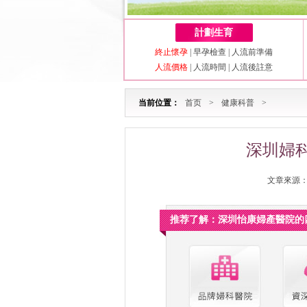
計劃生育
終止懷孕
|
早孕檢查
|
人流前準備
人流價格
|
人流時間
|
人流後註意
当前位置：
首页
>
健康科普
>
深圳婦
文章來源：深
推荐了解：深圳怡康婦產醫院的