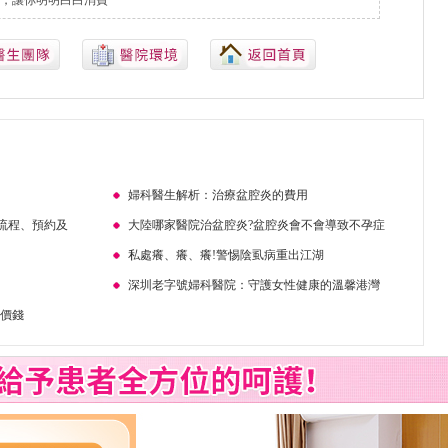
，讓你明明白白消費
婦科醫生解析：治療盆腔炎的費用
流程、預約及
大陸哪家醫院治盆腔炎?盆腔炎會不會導致不孕症
私處癢、癢、癢!警惕陰虱病重出江湖
深圳老字號婦科醫院：守護女性健康的溫馨港灣
波價錢