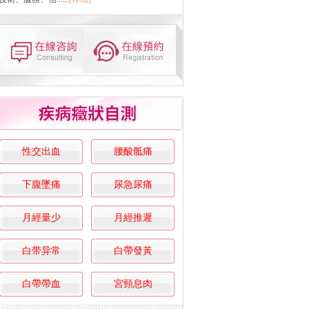
性交出血
腰酸骶痛
下腹墜痛
尿急尿痛
月經量少
月經推遲
白带异常
白帶發黃
白帶帶血
宮頸息肉