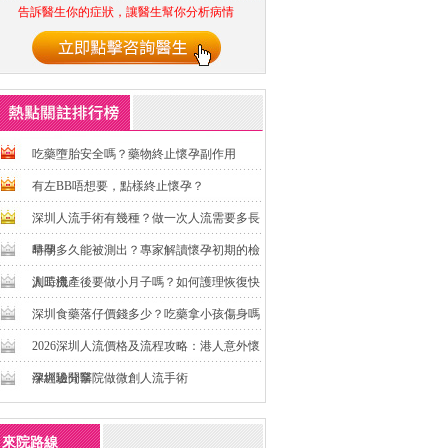
告訴醫生你的症狀，讓醫生幫你分析病情
吃藥墮胎安全嗎？藥物終止懷孕副作用
有左BB唔想要，點樣終止懷孕？
深圳人流手術有幾種？做一次人流需要多長
時間
早孕多久能被測出？專家解讀懷孕初期的檢
測時機
人工流產後要做小月子嗎？如何護理恢復快
深圳食藥落仔價錢多少？吃藥拿小孩傷身嗎
2026深圳人流價格及流程攻略：港人意外懷
孕經驗分享
深圳邊間醫院做微創人流手術
來院路線