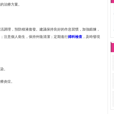
生的治療方案。
生活調理，預防積液復發。建議保持良好的作息習慣，加強鍛煉，
染；注意個人衛生，保持外陰清潔；定期進行
婦科檢查
，及時發現
感染。
治療炎症。