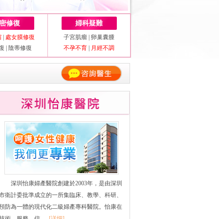
密修復
婦科疑難
縮
|
處女膜修復
子宮肌瘤
|
卵巢囊腫
復
|
陰蒂修復
不孕不育
|
月經不調
深圳怡康婦產醫院創建於2003年，是由深圳
市衛計委批準成立的一所集臨床、教學、科研、
預防為一體的現代化二級婦產專科醫院。怡康在
技術、服務、信......
[详细]