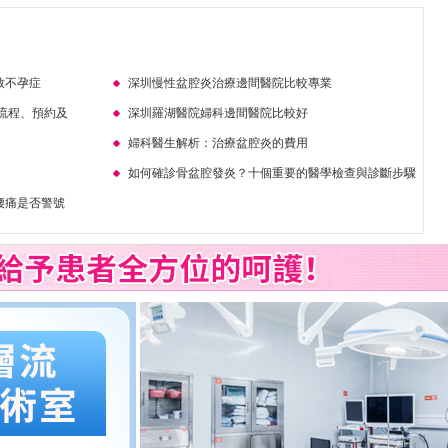
致不孕症
深圳慢性盆腔炎治療邊間醫院比較專業
流程、預約及
深圳羅湖醫院婦科邊間醫院比較好
婦科醫生解析：治療盆腔炎的費用
如何確診骨盆腔發炎？十個重要的醫學檢查與診斷步驟
腰痛是否警號