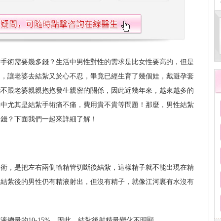
紮手術需要幾多錢？生活中男性對性的需求是比女性要高的，但是
了，讓老婆去結紮又於心不忍，畢竟已經生育了幾個娃，戴避孕套
能不跟老婆親親抱抱發生親密的關係，因此近幾年來，越來越多的
其中尤其是結紮手術痛不痛，費用貴不貴等問題！那麼，男性結紮
多錢？下面我們一起來詳細了解！
手術，是把左右兩側輸精管切斷後結紮，這樣精子就不能出現在精
，結紮後的男性仍有精液射出，但沒有精子，就像江河裏有水沒有
總量的10-15%，因此，結紮後射精量變化不明顯。