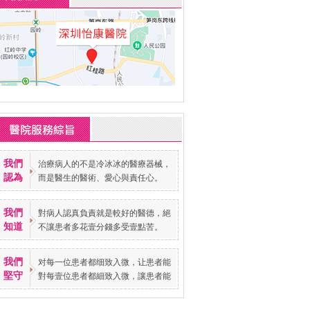
我們
治療病人的不是冷冰冰的醫療器械，
認為
而是醫生的醫術、愛心與責任心。
我們
對病人認真負責就是較好的醫德，絕
知道
不讓患者多花壹分錢多受壹點苦。
我們
对每一位患者都细致入微，让患者能
堅守
對每壹位患者都細致入微，讓患者能