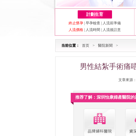
計劃生育
終止懷孕
|
早孕檢查
|
人流前準備
人流價格
|
人流時間
|
人流後註意
当前位置：
首页
>
醫院新聞
>
男性結紮手術痛
文章來源：深
推荐了解：深圳怡康婦產醫院的