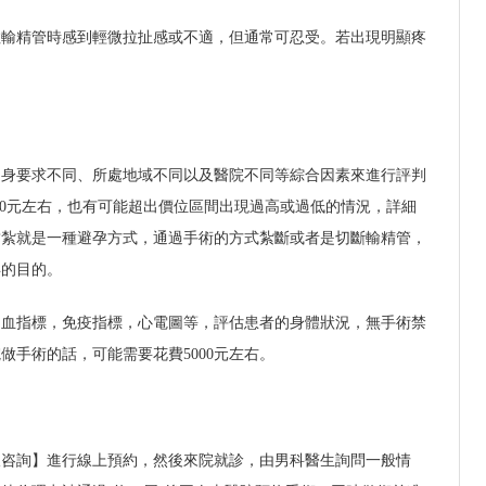
拉輸精管時感到輕微拉扯感或不適，但通常可忍受。若出現明顯疼
自身要求不同、所處地域不同以及醫院不同等綜合因素來進行評判
4000元左右，也有可能超出價位區間出現過高或過低的情況，詳細
結紮就是一種避孕方式，通過手術的方式紮斷或者是切斷輸精管，
孕的目的。
凝血指標，免疫指標，心電圖等，評估患者的身體狀況，無手術禁
做手術的話，可能需要花費5000元左右。
線咨詢】進行線上預約，然後來院就診，由男科醫生詢問一般情