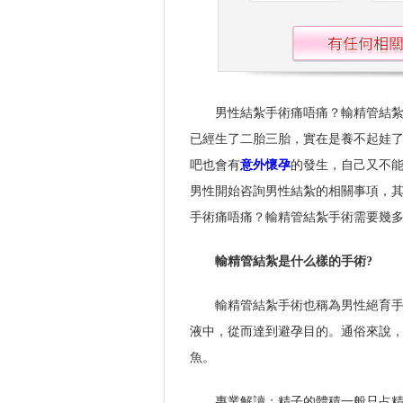
男性結紮手術痛唔痛？輸精管結
已經生了二胎三胎，實在是養不起娃
吧也會有
意外懷孕
的發生，自己又不
男性開始咨詢男性結紮的相關事項，
手術痛唔痛？輸精管結紮手術需要幾
輸精管結紮是什么樣的手術?
輸精管結紮手術也稱為男性絕育
液中，從而達到避孕目的。通俗來說
魚。
專業解讀：精子的體積一般只占精液