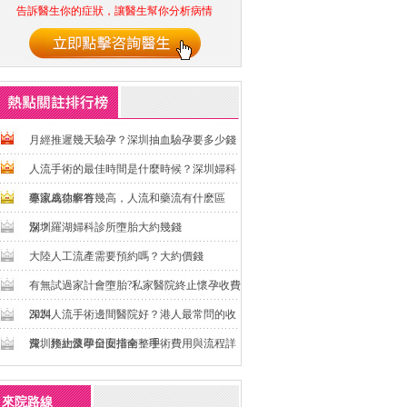
告訴醫生你的症狀，讓醫生幫你分析病情
月經推遲幾天驗孕？深圳抽血驗孕要多少錢
人流手術的最佳時間是什麼時候？深圳婦科
專家為你解答
藥流成功率有幾高，人流和藥流有什麽區
別？
深圳羅湖婦科診所墮胎大約幾錢
大陸人工流產需要預約嗎？大約價錢
有無試過家計會墮胎?私家醫院終止懷孕收費
2024
深圳人流手術邊間醫院好？港人最常問的收
費、預約及即日安排全整理
深圳終止懷孕全面指南：手術費用與流程詳
解
來院路線