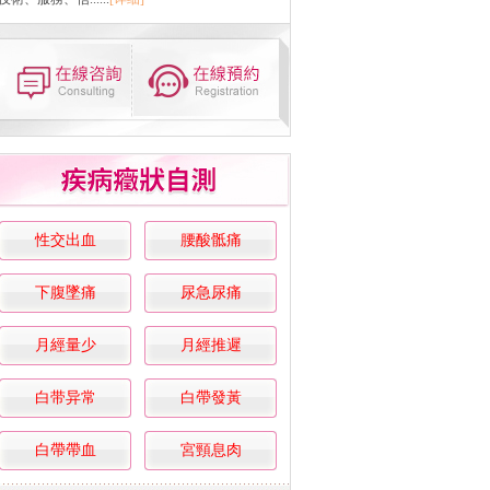
性交出血
腰酸骶痛
下腹墜痛
尿急尿痛
月經量少
月經推遲
白带异常
白帶發黃
白帶帶血
宮頸息肉