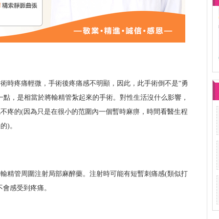
術時疼痛輕微，手術後疼痛感不明顯，因此，此手術倒不是“勇
一點，是相當於將輸精管紮起來的手術。對性生活沒什么影響，
不疼的(因為只是在很小的范圍內一個暫時麻痹，時間看醫生程
的)。
輸精管周圍注射局部麻醉藥。注射時可能有短暫刺痛感(類似打
不會感受到疼痛。