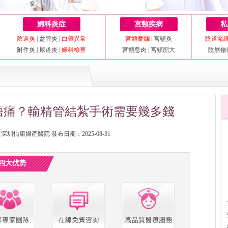
婦科炎症
宮頸疾病
私
陰道炎
|
盆腔炎
|
白帶異常
宮頸糜爛
|
宮頸炎
陰道緊
附件炎
|
尿道炎
|
婦科檢查
宮頸息肉
|
宮頸肥大
陰唇修
唔痛？輸精管結紮手術需要幾多錢
圳怡康婦產醫院 發布日期：2025-08-31
四大优势