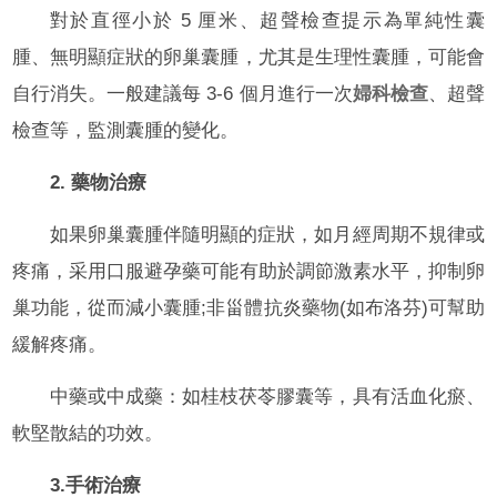
對於直徑小於 5 厘米、超聲檢查提示為單純性囊
腫、無明顯症狀的卵巢囊腫，尤其是生理性囊腫，可能會
自行消失。一般建議每 3-6 個月進行一次
婦科檢查
、超聲
檢查等，監測囊腫的變化。
2. 藥物治療
如果卵巢囊腫伴隨明顯的症狀，如月經周期不規律或
疼痛，采用口服避孕藥可能有助於調節激素水平，抑制卵
巢功能，從而減小囊腫;非甾體抗炎藥物(如布洛芬)可幫助
緩解疼痛。
中藥或中成藥：如桂枝茯苓膠囊等，具有活血化瘀、
軟堅散結的功效。
3.手術治療