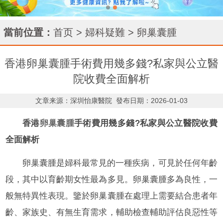
當前位置：
首页
>
婦科疑難
>
卵巢囊腫
香港卵巢囊腫手術費用幾多錢?私家與公立醫
院收費全面解析
文章来源：深圳怡康醫院
發布日期：2026-01-03
香港
卵巢囊腫
手術費用幾多錢?私家與公立醫院收費
全面解析
卵巢囊腫是婦科最常見的一種疾病，可見於任何年齡
段，其中以育齡期女性最為多見。卵巢囊腫多為良性，一
般無特異性表現。鑒於卵巢囊腫在處理上需要結合患者年
齡、家族史、有無生育需求，輔助檢查輔助評估良惡性等