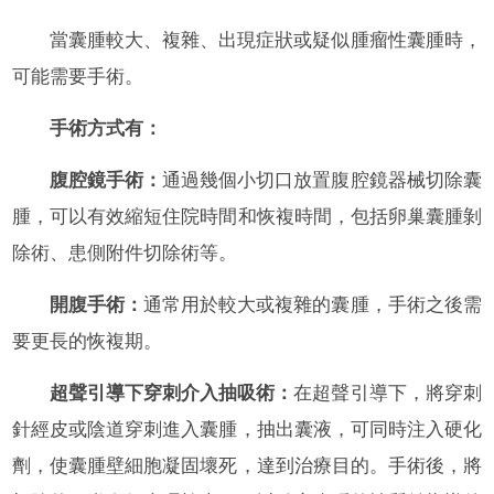
當囊腫較大、複雜、出現症狀或疑似腫瘤性囊腫時，
可能需要手術。
手術方式有：
腹腔鏡手術：
通過幾個小切口放置腹腔鏡器械切除囊
腫，可以有效縮短住院時間和恢複時間，包括卵巢囊腫剝
除術、患側附件切除術等。
開腹手術：
通常用於較大或複雜的囊腫，手術之後需
要更長的恢複期。
超聲引導下穿刺介入抽吸術：
在超聲引導下，將穿刺
針經皮或陰道穿刺進入囊腫，抽出囊液，可同時注入硬化
劑，使囊腫壁細胞凝固壞死，達到治療目的。手術後，將