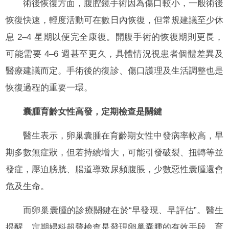
術後恢復方面，腹腔鏡手術因為傷口較小，一般術後
恢復快速，輕度活動可在數日內恢復，但常規建議至少休
息 2–4 星期以便完全康復。開腹手術的恢復期則更長，
可能需要 4–6 週甚至更久，具體情況視患者個體差異及
醫療建議而定。手術後的復診、傷口護理及生活調整也是
恢復過程的重要一環。
囊腫育齡女性高發，定期檢查是關鍵
醫生表示，卵巢囊腫在育齡期女性中發病率較高，早
期多數無症狀，但若持續增大，可能引發破裂、扭轉等並
發症，壓迫膀胱、腸道導致尿頻腹脹，少數惡性囊腫還會
危及生命。
而卵巢囊腫的診療關鍵在於“早發現、早評估”。醫生
提醒，定期婦科超聲檢查是發現卵巢囊腫的有效手段，育