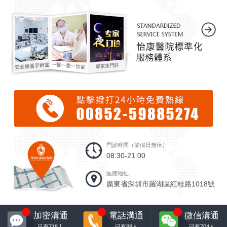
門診時間（節假日無休）
08:30-21:00
医院地址
廣東省深圳市羅湖區紅桂路1018號
5
4
8
加密溝通
電話溝通
微信溝通
已有
718
人
已有
88
人
已有
704
人