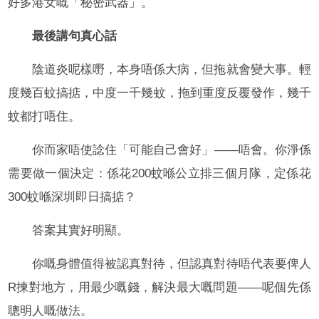
好多港女嘅「秘密武器」。
最後講句真心話
陰道炎呢樣嘢，本身唔係大病，但拖就會變大事。輕
度幾百蚊搞掂，中度一千幾蚊，拖到重度反覆發作，幾千
蚊都打唔住。
你而家唔使諗住「可能自己會好」——唔會。你淨係
需要做一個決定：係花200蚊喺公立排三個月隊，定係花
300蚊喺深圳即日搞掂？
答案其實好明顯。
你嘅身體值得被認真對待，但認真對待唔代表要俾人
R揀對地方，用最少嘅錢，解決最大嘅問題——呢個先係
聰明人嘅做法。