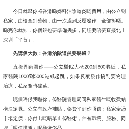
今日就幫你將香港睇婦科治陰道炎嘅費用，由公立到
私家，由檢查到藥物，由一次過到反覆發作，全部拆晒。
睇完你就知，你個銀包要準備幾多，同埋要唔要直接北上
深圳「平替」。
先講個大數：香港治陰道炎要幾錢？
直接畀範圍你——公立醫院大概200到800港紙，私
家醫院1000到5000港紙起跳，如果反覆發作搞到要物理
治療，私家隨時破萬。
呢個唔係我嚇你，係醫院管理局同私家醫生嘅收費結
構決定嘅。公立有政府補貼，藥費平到你唔信；私家全憑
市場定價，你付出嘅唔單止係醫術，仲有環境、服務、同
埋「唔使排隊」呢樣奢侈品。