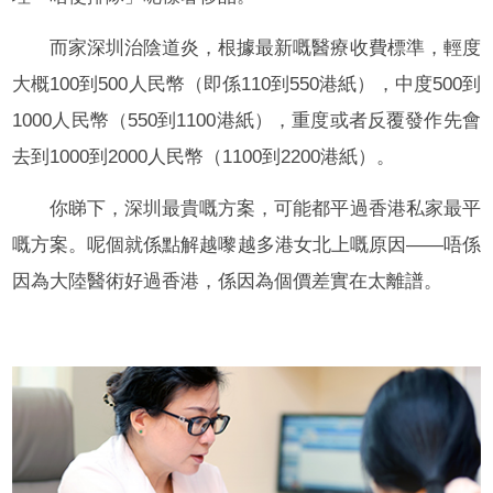
而家深圳治陰道炎，根據最新嘅醫療收費標準，輕度
大概100到500人民幣（即係110到550港紙），中度500到
1000人民幣（550到1100港紙），重度或者反覆發作先會
去到1000到2000人民幣（1100到2200港紙）。
你睇下，深圳最貴嘅方案，可能都平過香港私家最平
嘅方案。呢個就係點解越嚟越多港女北上嘅原因——唔係
因為大陸醫術好過香港，係因為個價差實在太離譜。