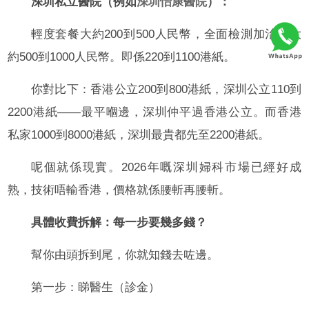
深圳私立醫院（例如
深圳怡康醫院
）：
輕度套餐大約200到500人民幣，全面檢測加治療大
約500到1000人民幣。即係220到1100港紙。
你對比下：香港公立200到800港紙，深圳公立110到
2200港紙——最平嗰邊，深圳仲平過香港公立。而香港
私家1000到8000港紙，深圳最貴都先至2200港紙。
呢個就係現實。2026年嘅深圳婦科市場已經好成
熟，技術唔輸香港，價格就係腰斬再腰斬。
具體收費拆解：每一步要幾多錢？
幫你由頭拆到尾，你就知錢去咗邊。
第一步：睇醫生（診金）