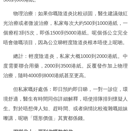
物理治療：如果你嘅陰道炎比較頑固，醫生建議做紅
光治療或者微波治療，私家每次大約500到1000港紙，一
個療程3到5次，即係1500到5000港紙。呢個係公立完全
唔會做嘅項目，因為公立睇輕度陰道炎根本唔使上呢啲。
總計：輕度陰道炎，私家大概1000到2000港紙。中
度需要聯合用藥，2000到3500港紙。反覆發作加上物理
治療，隨時4000到8000港紙甚至更高。
但私家嘅好處係：即日預約即日睇，一對一診症，環
境舒適，醫生有時間同你詳細解釋，唔使排隊排到懷疑人
生。對於唔想俾人知、趕時間、或者病情比較複雜嘅姐妹
嚟講，呢啲「隱形價值」其實都係錢。