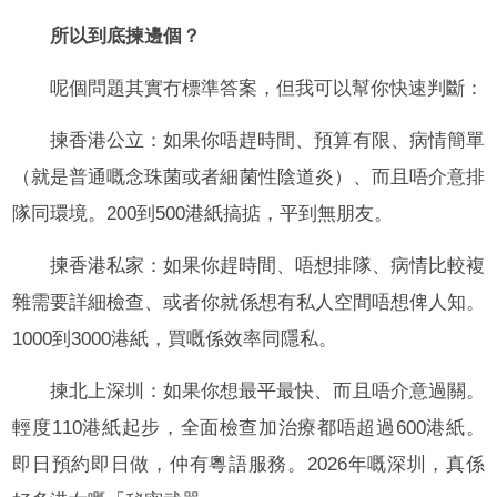
所以到底揀邊個？
呢個問題其實冇標準答案，但我可以幫你快速判斷：
揀香港公立：如果你唔趕時間、預算有限、病情簡單
（就是普通嘅念珠菌或者細菌性陰道炎）、而且唔介意排
隊同環境。200到500港紙搞掂，平到無朋友。
揀香港私家：如果你趕時間、唔想排隊、病情比較複
雜需要詳細檢查、或者你就係想有私人空間唔想俾人知。
1000到3000港紙，買嘅係效率同隱私。
揀北上深圳：如果你想最平最快、而且唔介意過關。
輕度110港紙起步，全面檢查加治療都唔超過600港紙。
即日預約即日做，仲有粵語服務。2026年嘅深圳，真係