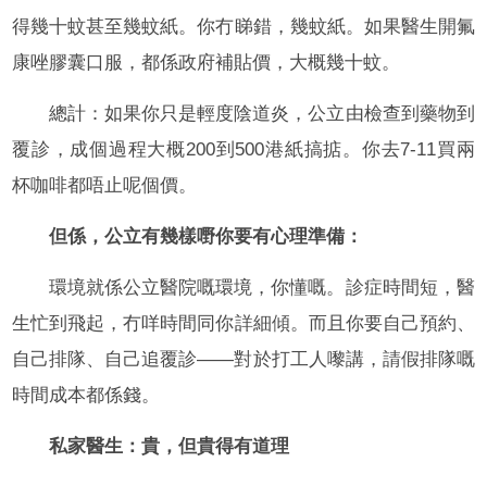
得幾十蚊甚至幾蚊紙。你冇睇錯，幾蚊紙。如果醫生開氟
康唑膠囊口服，都係政府補貼價，大概幾十蚊。
總計：如果你只是輕度陰道炎，公立由檢查到藥物到
覆診，成個過程大概200到500港紙搞掂。你去7-11買兩
杯咖啡都唔止呢個價。
但係，公立有幾樣嘢你要有心理準備：
環境就係公立醫院嘅環境，你懂嘅。診症時間短，醫
生忙到飛起，冇咩時間同你詳細傾。而且你要自己預約、
自己排隊、自己追覆診——對於打工人嚟講，請假排隊嘅
時間成本都係錢。
私家醫生：貴，但貴得有道理