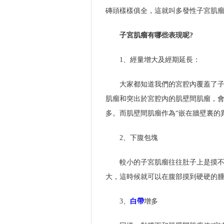
磚頭樣樣俱全，這就叫多發性子宮肌
子宮肌瘤有哪些表現呢?
1、經量增大及經期延長：
大家都知道我們的宮腔內覆蓋了
肌瘤和突出於宮腔內的肌壁間肌瘤，會
多。而肌壁間肌瘤作為“嵌在牆壁裏的
2、下腹包塊
較小的子宮肌瘤往往肚子上是摸不
大，這時候就可以在腹部摸到硬硬的
3、
白帶
增多