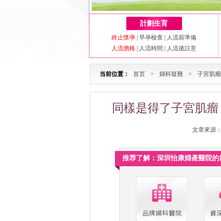
計劃生育
終止懷孕
|
早孕檢查
|
人流前準備
人流價格
|
人流時間
|
人流後註意
当前位置：
首页
>
婦科疑難
>
子宮肌瘤
同樣是得了子宮肌瘤
文章來源：深
推荐了解：深圳怡康婦產醫院的