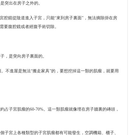
，是突出在房子之外的。
，宮腔鏡從陰道進入子宮，只能“來到房子裏面”，無法摘除掛在房
瘤需要腹腔鏡或者經腹手術切除。
櫃子，是突向房子裏面的。
肌瘤。不進屋是無法“搬走家具”的，要想挖掉這一類的肌瘤，就要用
約占子宮肌瘤的60-70%。這一類肌瘤就像埋在房子牆裏的磚頭，
一個子宮上各種類型的子宮肌瘤都有可能發生，空調機箱、櫃子、