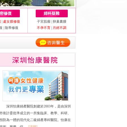
密修復
婦科疑難
縮
|
處女膜修復
子宮肌瘤
|
卵巢囊腫
復
|
陰蒂修復
不孕不育
|
月經不調
深圳怡康婦產醫院創建於2003年，是由深圳
市衛計委批準成立的一所集臨床、教學、科研、
預防為一體的現代化二級婦產專科醫院。怡康在
技術、服務、信......
[详细]