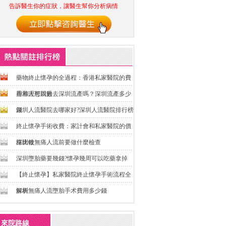
告訴醫生你的症狀，讓醫生幫你分析病情
藥物終止懷孕的全過程：香港私家醫院的費
用和理想周數
香港人可以過去深圳流產嗎？深圳流產多少
錢
深圳人流醫院去哪家好?深圳人流醫院排行榜
終止懷孕手術收費：家計會和私家醫院的價
格比較
深圳做無痛人流前要做什麼檢查
深圳墮胎藥要幾錢?懷孕幾周可以吃藥拿掉
【終止懷孕】私家醫院終止懷孕手術流程全
解析
深圳無痛人流墮胎手术費用多少錢
來院路線