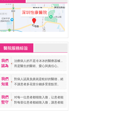
我們
治療病人的不是冷冰冰的醫療器械，
認為
而是醫生的醫術、愛心與責任心。
我們
對病人認真負責就是較好的醫德，絕
知道
不讓患者多花壹分錢多受壹點苦。
我們
对每一位患者都细致入微，让患者能
堅守
對每壹位患者都細致入微，讓患者能