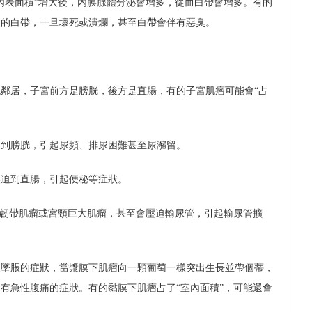
內表面積”增大後，內膜腺體分泌會增多，從而白帶會增多。有的
性的白帶，一旦壞死或潰爛，甚至白帶會伴有惡臭。
鄰居，子宮前方是膀胱，後方是直腸，有的子宮肌瘤可能會“占
迫到膀胱，引起尿頻、排尿困難甚至尿瀦留。
壓迫到直腸，引起便秘等症狀。
闊韌帶肌瘤或宮頸巨大肌瘤，甚至會壓迫輸尿管，引起輸尿管擴
腹墜脹的症狀，當漿膜下肌瘤向一顆葡萄一樣突出生長並帶個蒂，
有急性腹痛的症狀。有的黏膜下肌瘤占了“室內面積”，可能還會