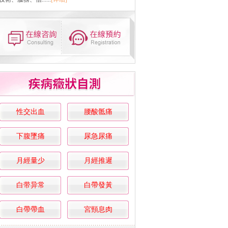
性交出血
腰酸骶痛
下腹墜痛
尿急尿痛
月經量少
月經推遲
白带异常
白帶發黃
白帶帶血
宮頸息肉