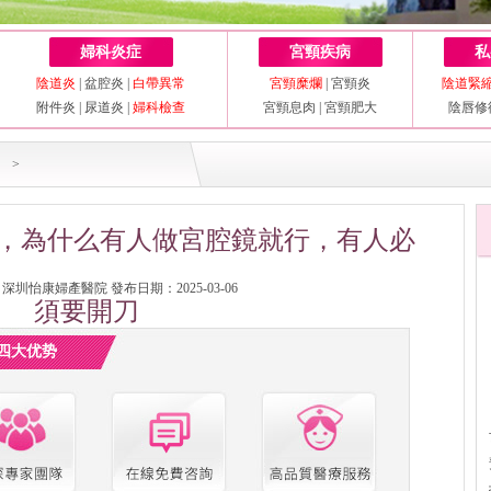
婦科炎症
宮頸疾病
私
陰道炎
|
盆腔炎
|
白帶異常
宮頸糜爛
|
宮頸炎
陰道緊
附件炎
|
尿道炎
|
婦科檢查
宮頸息肉
|
宮頸肥大
陰唇修
>
，為什么有人做宮腔鏡就行，有人必
圳怡康婦產醫院 發布日期：2025-03-06
須要開刀
四大优势