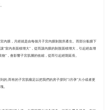
瘤。
子宮內膜，月經就是由每個月子宮內膜剝脫所產生。而部分黏膜下
讓“室內表面積增大”，從而讓內膜的剝脫面積增大，引起經血增
異物”，會影響子宮肌層的收縮，從而引起經期延長。
到的;而有的子宮肌瘤足以把我們的房子撐到“3月孕”大小或者更
腫塊。