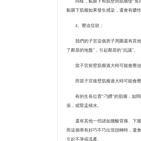
同樣，黏膜下和肌壁間肌瘤使“室
黏膜下肌瘤如果發生感染，還會有膿
4、壓迫症狀：
我們的子宮這個房子周圍還有其他
了鄰居的地盤”，引起鄰居的“抗議”。
當子宮前壁肌瘤過大時可能會壓
而當子宮後壁肌瘤過大時可能會
有的生長位置“刁鑽”的肌瘤，如
張，或腎盂積水。
還有其他一些諸如腰酸背痛、下
而這個蒂有好巧不巧出現扭轉時，還會
引起不孕或流產。