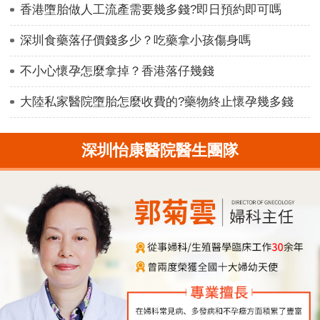
香港墮胎做人工流產需要幾多錢?即日預約即可嗎
深圳食藥落仔價錢多少？吃藥拿小孩傷身嗎
不小心懷孕怎麼拿掉？香港落仔幾錢
大陸私家醫院墮胎怎麼收費的?藥物終止懷孕幾多錢
深圳怡康醫院醫生團隊