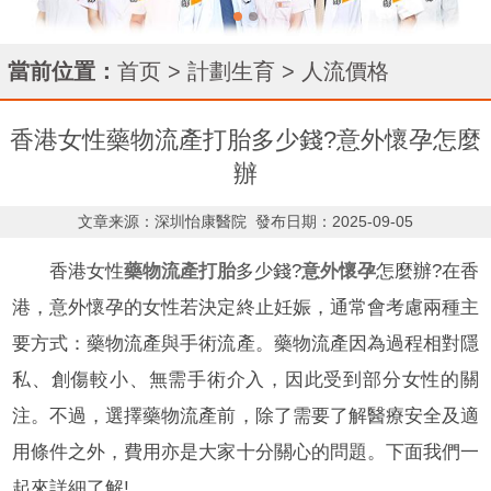
當前位置：
首页
>
計劃生育
>
人流價格
香港女性藥物流產打胎多少錢?意外懷孕怎麼
辦
文章来源：深圳怡康醫院
發布日期：2025-09-05
香港女性
藥物流產
打胎
多少錢?
意外懷孕
怎麼辦?在香
港，意外懷孕的女性若決定終止妊娠，通常會考慮兩種主
要方式：藥物流產與手術流產。藥物流產因為過程相對隱
私、創傷較小、無需手術介入，因此受到部分女性的關
注。不過，選擇藥物流產前，除了需要了解醫療安全及適
用條件之外，費用亦是大家十分關心的問題。下面我們一
起來詳細了解!