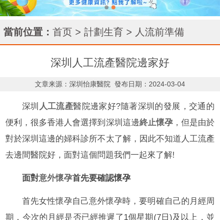
當前位置：
首页
>
計劃生育
>
人流前準備
深圳人工流產醫院邊家好
文章来源：深圳怡康醫院
發布日期：2024-03-04
深圳
人工流產
醫院邊家好?隨著深圳的發展，交通的
便利，很多香港人會選擇到深圳這邊
終止懷孕
，但是由於
對於深圳這邊的婦科診所不太了解，因此不知道人工流產
去邊間醫院好，面對這個問題我們一起來了解!
面對
意外懷孕
首先要確認懷孕
首先女性懷孕自己意外懷孕時，要明確自己的月經周
期，今次的月經是否已經推遲了1個星期(7日)及以上，並