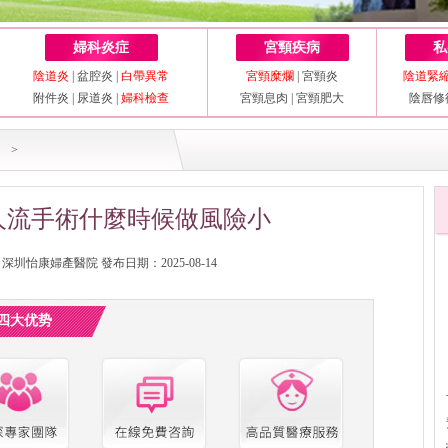
婦科炎症
宮頸疾病
私
陰道炎
|
盆腔炎
|
白帶異常
宮頸糜爛
|
宮頸炎
陰道緊
附件炎
|
尿道炎
|
婦科檢查
宮頸息肉
|
宮頸肥大
陰唇修
>
人流手術什麼時候做風險小
圳怡康婦產醫院 發布日期：2025-08-14
四大优势