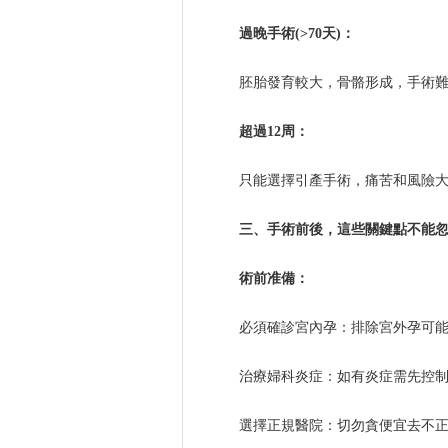
過晚手術(>70天)：
胚胎發育較大，骨骼形成，手術
超過12周：
只能選擇引產手術，痛苦和風險
三、手術前後，這些關鍵點不能
術前准備：
必須確診宮內孕：排除宮外孕可
治療婦科炎症：如有炎症需先控
選擇正規醫院：切勿貪便宜去不