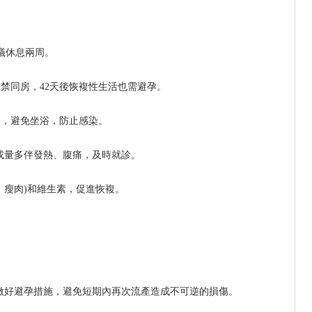
議休息兩周。
禁同房，42天後恢複性生活也需避孕。
陰，避免坐浴，防止感染。
天或量多伴發熱、腹痛，及時就診。
、瘦肉)和維生素，促進恢複。
須做好避孕措施，避免短期內再次流產造成不可逆的損傷。