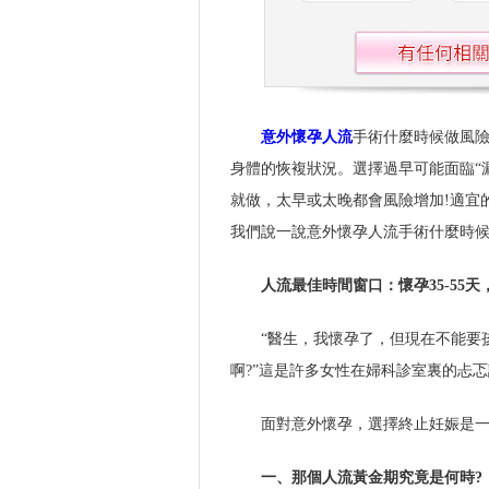
意外懷孕
人流
手術什麼時候做風險
身體的恢複狀況。選擇過早可能面臨“
就做，太早或太晚都會風險增加!適宜
我們說一說意外懷孕人流手術什麼時候
人流最佳時間窗口：懷孕35-55
“醫生，我懷孕了，但現在不能要
啊?”這是許多女性在婦科診室裏的忐
面對意外懷孕，選擇終止妊娠是
一、那個人流黃金期究竟是何時?