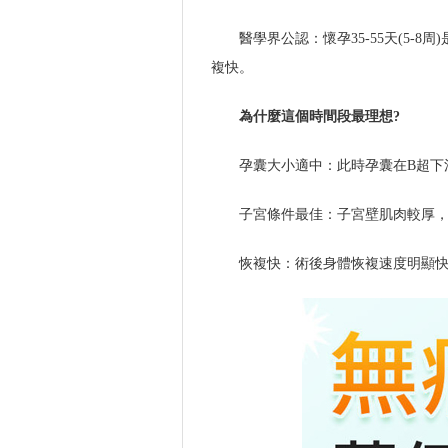
醫學界公認：懷孕35-55天(5
複快。
為什麼這個時間段最理想?
孕囊大小適中：此時孕囊在B超下
子宮條件最佳：子宮壁肌肉較厚
恢複快：術後身體恢複速度明顯