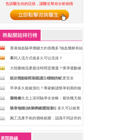
告訴醫生你的症狀，讓醫生幫你分析病情
香港抽血驗孕價錢大約係幾多?抽血幾耐有結
果
不同人流方式後多久可以洗澡？
大陸藥物流產最佳時間是幾週？懷孕週數確
認、B超檢查及藥流流程全攻略
吃藥墮胎與手術流產：哪種方式更安全
早孕多久能被測出？專家解讀懷孕初期的檢
測時機
香港女生北上深圳驗孕全攻略：最快幾天能
驗出?抽血驗孕準確度與流程
早孕檢查 | 大姨媽推遲沒來，多久可以檢查
到
人工流產手術的價格範圍：認識不同診所的
收費水平
來院路線