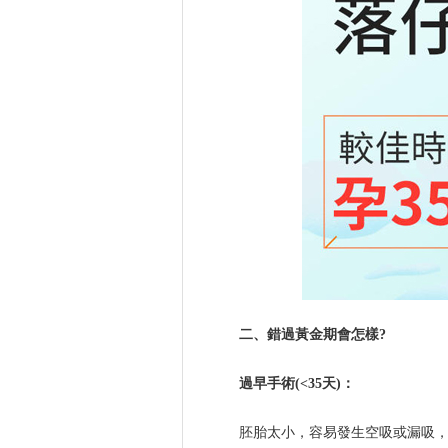
二、錯過黃金期會怎樣?
過早手術(<35天)：
胚胎太小，容易發生空吸或漏吸