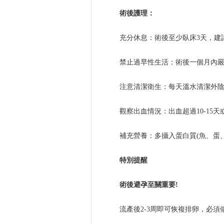
術後護理：
充分休息：術後至少臥床3天，建
禁止過早性生活：術後一個月內嚴
注意清潔衛生：每天溫水清潔外
觀察出血情況：出血超過10-15
補充營養：多攝入蛋白質(魚、蛋
特別提醒
術後避孕至關重要!
流產後2-3周即可恢複排卵，必