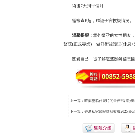
術後7天到半個月
需複查B超，確認子宮恢複情況。
溫馨提醒：
意外懷孕的女性朋友，
醫院(正規專業)，做好術後護理(休息
關愛自己，從了解這些關鍵信息
上一篇：
吃藥墮胎什麼時間最佳?香港婦
下一篇：
香港私家醫院墮胎收費2025|