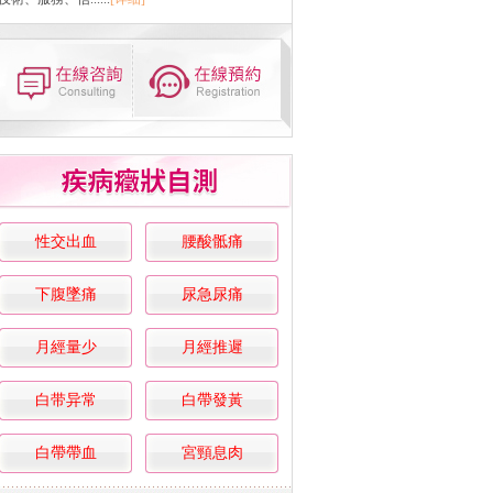
性交出血
腰酸骶痛
下腹墜痛
尿急尿痛
月經量少
月經推遲
白带异常
白帶發黃
白帶帶血
宮頸息肉