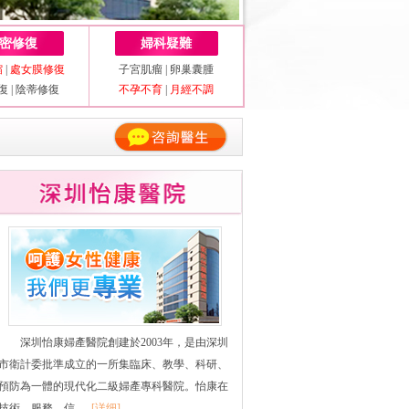
密修復
婦科疑難
縮
|
處女膜修復
子宮肌瘤
|
卵巢囊腫
復
|
陰蒂修復
不孕不育
|
月經不調
深圳怡康婦產醫院創建於2003年，是由深圳
市衛計委批準成立的一所集臨床、教學、科研、
預防為一體的現代化二級婦產專科醫院。怡康在
技術、服務、信......
[详细]