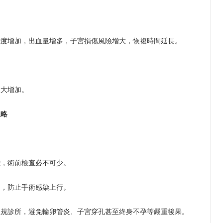
難度增加，出血量增多，子宮損傷風險增大，恢複時間延長。
大大增加。
忽略
能，術前檢查必不可少。
制，防止手術感染上行。
正規診所，避免輸卵管炎、子宮穿孔甚至終身不孕等嚴重後果。